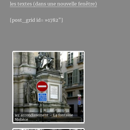
les textes (dans une nouvelle fenêtre)
[post_grid id= »1782″]
1er arrondissement – La fontaine
Molière