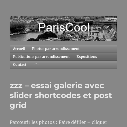
ParisCool
Accueil
Photos par arrondissement
Publications par arrondissement
Expositions
Contact
-°-
zzz – essai galerie avec
slider shortcodes et post
grid
Parcourir les photos : Faire défiler – cliquer