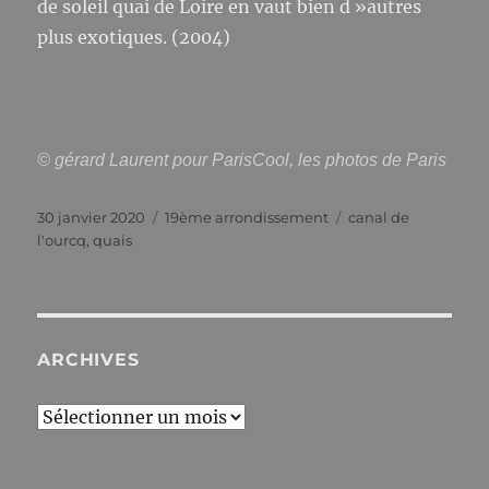
de soleil quai de Loire en vaut bien d »autres
plus exotiques. (2004)
© gérard Laurent pour ParisCool, les photos de Paris
Publié
Catégories
Étiquettes
30 janvier 2020
19ème arrondissement
canal de
le
l'ourcq
,
quais
ARCHIVES
Archives