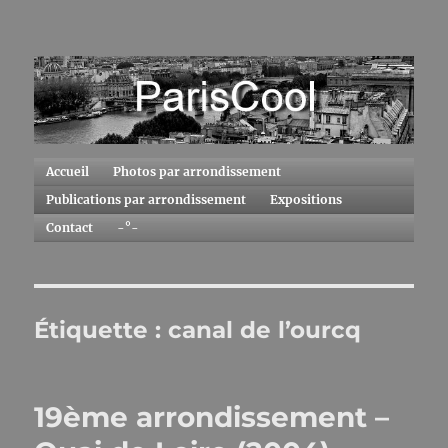
ParisCool
Accueil
Photos par arrondissement
Publications par arrondissement
Expositions
Contact
-°-
Étiquette :
canal de l’ourcq
19ème arrondissement –