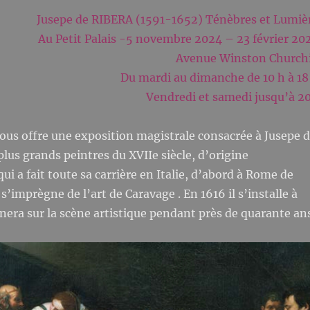
Jusepe de RIBERA (1591-1652) Ténèbres et Lumiè
Au Petit Palais -5 novembre 2024 – 23 février 20
Avenue Winston Churchi
Du mardi au dimanche de 10 h à 18
Vendredi et samedi jusqu’à 2
nous offre une exposition magistrale consacrée à Jusepe 
plus grands peintres du XVIIe siècle, d’origine
i a fait toute sa carrière en Italie, d’abord à Rome de
 s’imprègne de l’art de Caravage . En 1616 il s’installe à
gnera sur la scène artistique pendant près de quarante an