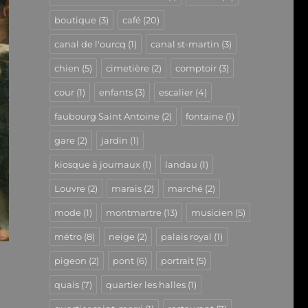
boutique
(3)
café
(20)
canal de l'ourcq
(1)
canal st-martin
(3)
chien
(5)
cimetière
(2)
comptoir
(3)
cour
(1)
enfants
(3)
escalier
(4)
faubourg Saint Antoine
(2)
fontaine
(1)
gare
(2)
jardin
(1)
kiosque à journaux
(1)
landau
(1)
Louvre
(2)
marais
(2)
marché
(2)
mode
(1)
montmartre
(13)
musicien
(5)
métro
(8)
neige
(2)
palais royal
(1)
pigeon
(2)
pont
(6)
portrait
(5)
quais
(7)
quartier les halles
(1)