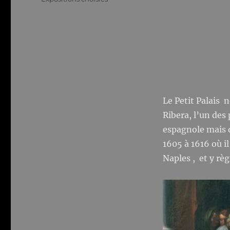
Le Petit Palais 
Ribera, l’un des 
espagnole mais qu
1605 à 1616 où il
Naples , et y rè