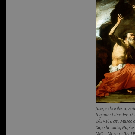
Jusepe de Ribera, Sai
Jugement dernier, 1626
262×164 cm. Museo e 
Capodimonte, Naples.
MiC – Museo e Real 