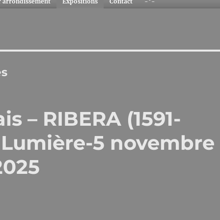
r arrondissement
Expositions
Contact
-°-
es
ais – RIBERA (1591-
t Lumière-5 novembre
2025