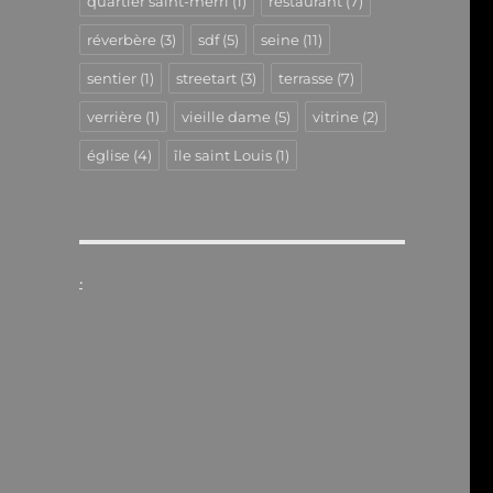
quartier saint-merri
(1)
restaurant
(7)
réverbère
(3)
sdf
(5)
seine
(11)
sentier
(1)
streetart
(3)
terrasse
(7)
verrière
(1)
vieille dame
(5)
vitrine
(2)
église
(4)
île saint Louis
(1)
.