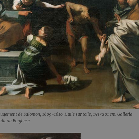
Jugement de Salomon, 1609-1610. Huile sur toile, 153×201 cm. Galleria
lleria Borghese.