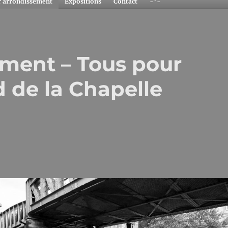
r arrondissement
Expositions
Contact
-°-
ment – Tous pour
 de la Chapelle