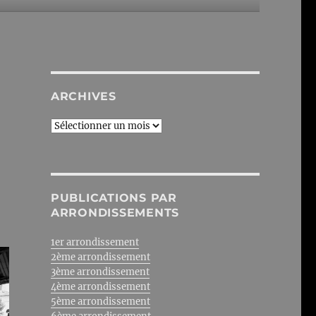
ARCHIVES
Archives
PUBLICATIONS PAR
ARRONDISSEMENTS
1er arrondissement
2ème arrondissement
3ème arrondissement
4ème arrondissement
5ème arrondissement