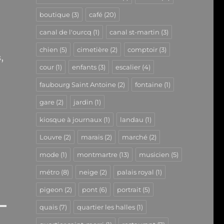
boutique
(3)
café
(20)
canal de l'ourcq
(1)
canal st-martin
(3)
chien
(5)
cimetière
(2)
comptoir
(3)
,
cour
(1)
enfants
(3)
escalier
(4)
faubourg Saint Antoine
(2)
fontaine
(1)
gare
(2)
jardin
(1)
kiosque à journaux
(1)
landau
(1)
Louvre
(2)
marais
(2)
marché
(2)
mode
(1)
montmartre
(13)
musicien
(5)
métro
(8)
neige
(2)
palais royal
(1)
pigeon
(2)
pont
(6)
portrait
(5)
quais
(7)
quartier les halles
(1)