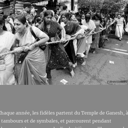
Chaque année, les fidèles partent du Temple de Ganesh, 
e tambours et de symbales, et parcourent pendant