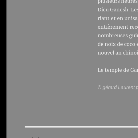
plusieurs heures
Dieu Ganesh. Les
riant et en uniss
entièrement reco
nombreuses guirl
de noix de coco 
nouvel an chinois
Le temple de Ga
© gérard Laurent p
Navigation