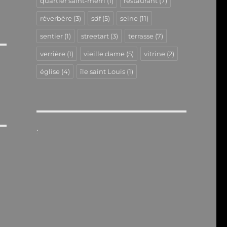
quartier saint-merri
(1)
restaurant
(7)
réverbère
(3)
sdf
(5)
seine
(11)
sentier
(1)
streetart
(3)
terrasse
(7)
verrière
(1)
vieille dame
(5)
vitrine
(2)
église
(4)
île saint Louis
(1)
.