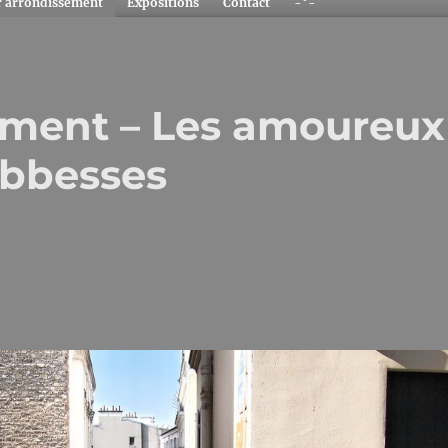
r arrondissement
Expositions
Contact
-°-
ement – Les amoureux
Abbesses