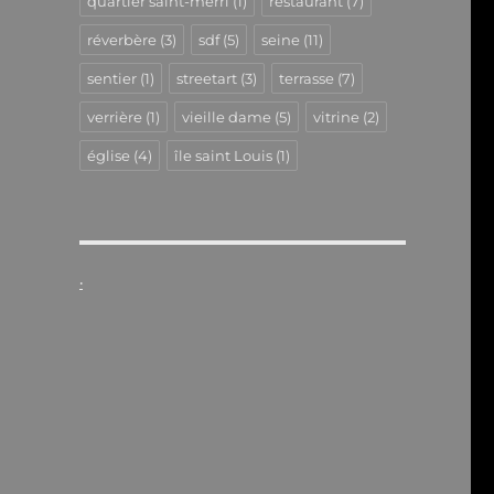
quartier saint-merri
(1)
restaurant
(7)
réverbère
(3)
sdf
(5)
seine
(11)
sentier
(1)
streetart
(3)
terrasse
(7)
verrière
(1)
vieille dame
(5)
vitrine
(2)
église
(4)
île saint Louis
(1)
.