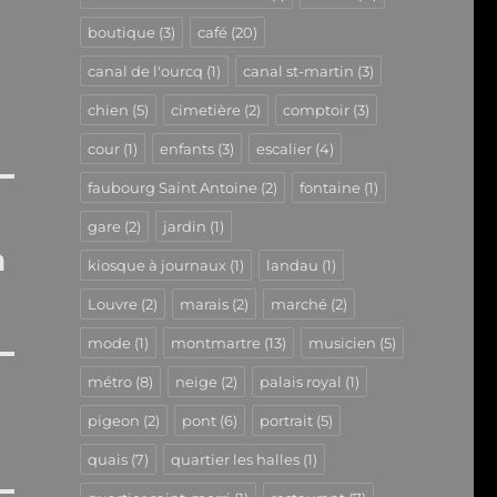
boutique
(3)
café
(20)
canal de l'ourcq
(1)
canal st-martin
(3)
chien
(5)
cimetière
(2)
comptoir
(3)
cour
(1)
enfants
(3)
escalier
(4)
faubourg Saint Antoine
(2)
fontaine
(1)
gare
(2)
jardin
(1)
a
kiosque à journaux
(1)
landau
(1)
Louvre
(2)
marais
(2)
marché
(2)
mode
(1)
montmartre
(13)
musicien
(5)
métro
(8)
neige
(2)
palais royal
(1)
pigeon
(2)
pont
(6)
portrait
(5)
quais
(7)
quartier les halles
(1)