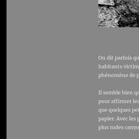
On dit parfois q
habitants victim
phénomène de pui
Il semble bien q
pour affirmer le
que quelques pet
papier. Avec les
plus rudes cany