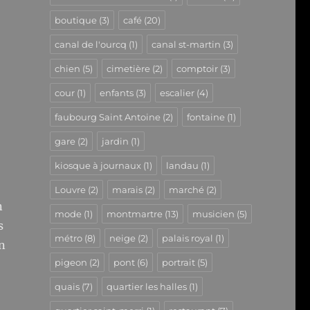
boutique
(3)
café
(20)
canal de l'ourcq
(1)
canal st-martin
(3)
chien
(5)
cimetière
(2)
comptoir
(3)
cour
(1)
enfants
(3)
escalier
(4)
faubourg Saint Antoine
(2)
fontaine
(1)
gare
(2)
jardin
(1)
kiosque à journaux
(1)
landau
(1)
Louvre
(2)
marais
(2)
marché
(2)
n
mode
(1)
montmartre
(13)
musicien
(5)
s
métro
(8)
neige
(2)
palais royal
(1)
n
pigeon
(2)
pont
(6)
portrait
(5)
quais
(7)
quartier les halles
(1)