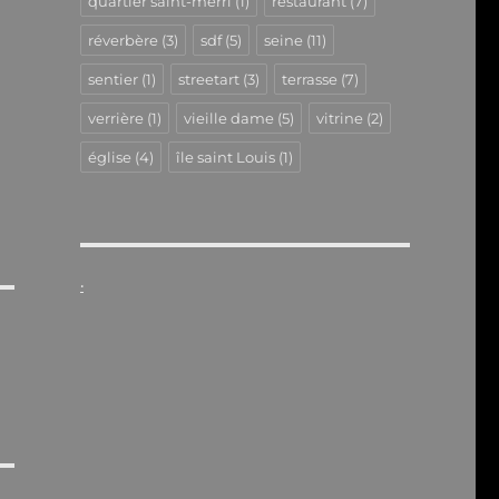
quartier saint-merri
(1)
restaurant
(7)
réverbère
(3)
sdf
(5)
seine
(11)
sentier
(1)
streetart
(3)
terrasse
(7)
verrière
(1)
vieille dame
(5)
vitrine
(2)
église
(4)
île saint Louis
(1)
.