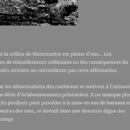
ue la colline de Montmartre est pleine d’eau… Les
es de ruissellements collinaires ou des conséquences du
ts artésien ne contrediront pas cette affirmation.
ue les alimentations des caniveaux se mettent à l’unisso
ur désir d’éclaboussements printaniers. Il ne manque plu
its poulbots pour procéder à la mise en eau de bateaux e
 pentes des rues, ce devrait faire une descente digne des
onings.