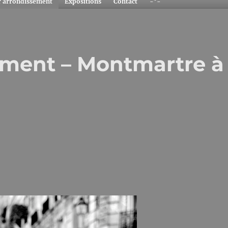
r arrondissement
Expositions
Contact
-°-
ement – Montmartre à