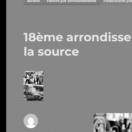
Accueil
Photos par arrondissement
Publications pa
18ème arrondiss
la source