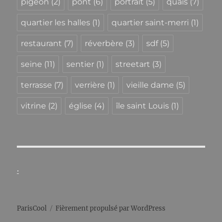
pigeon
(2)
pont
(6)
portrait
(5)
quais
(7)
quartier les halles
(1)
quartier saint-merri
(1)
restaurant
(7)
réverbère
(3)
sdf
(5)
seine
(11)
sentier
(1)
streetart
(3)
terrasse
(7)
verrière
(1)
vieille dame
(5)
vitrine
(2)
église
(4)
île saint Louis
(1)
.
ParisCool
Fièrement propulsé par WordPress