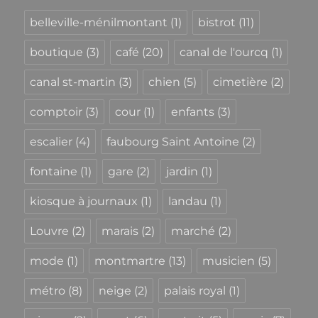
belleville-ménilmontant
(1)
bistrot
(11)
boutique
(3)
café
(20)
canal de l'ourcq
(1)
canal st-martin
(3)
chien
(5)
cimetière
(2)
comptoir
(3)
cour
(1)
enfants
(3)
escalier
(4)
faubourg Saint Antoine
(2)
fontaine
(1)
gare
(2)
jardin
(1)
kiosque à journaux
(1)
landau
(1)
Louvre
(2)
marais
(2)
marché
(2)
mode
(1)
montmartre
(13)
musicien
(5)
métro
(8)
neige
(2)
palais royal
(1)