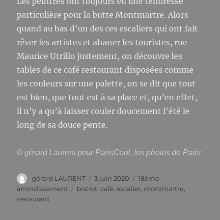
Les peintres ont toujours eu une tendresse
particulière pour la butte Montmartre. Alors
quand au bas d’un des ces escaliers qui ont fait
rêver les artistes et ahaner les touristes, rue
Maurice Utrillo justement, on découvre les
tables de ce café restaurant disposées comme
les couleurs sur une palette, on se dit que tout
est bien, que tout est à sa place et, qu’en effet,
il n’y a qu’à laisser couler doucement l’été le
long de sa douce pente.
© gérard Laurent pour ParisCool, les photos de Paris
Auteur
Publié
Catégories
gérard LAURENT
3 juin 2020
18ème
le
Étiquettes
arrondissement
bistrot
,
café
,
escalier
,
montmartre
,
restaurant