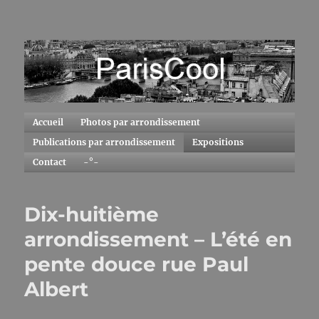
ParisCool
Accueil
Photos par arrondissement
Publications par arrondissement
Expositions
Contact
-°-
Dix-huitième
arrondissement – L’été en
pente douce rue Paul
Albert