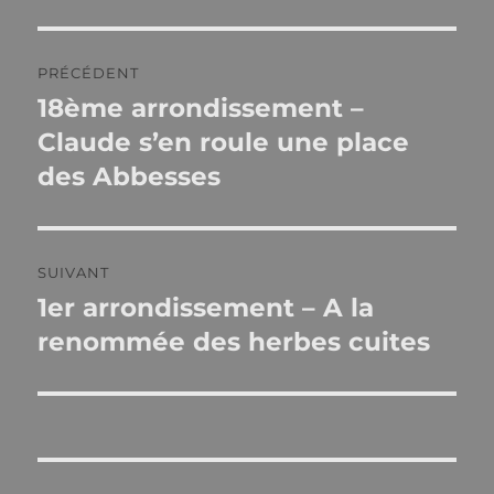
Navigation
PRÉCÉDENT
de
18ème arrondissement –
Publication
précédente :
Claude s’en roule une place
l’article
des Abbesses
SUIVANT
1er arrondissement – A la
Publication
suivante :
renommée des herbes cuites