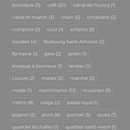
boutique
(3)
café
(20)
canal de l'ourcq
(1)
canal st-martin
(3)
chien
(5)
cimetière
(2)
comptoir
(3)
cour
(1)
enfants
(3)
escalier
(4)
faubourg Saint Antoine
(2)
fontaine
(1)
gare
(2)
jardin
(1)
kiosque à journaux
(1)
landau
(1)
Louvre
(2)
marais
(2)
marché
(2)
mode
(1)
montmartre
(13)
musicien
(5)
métro
(8)
neige
(2)
palais royal
(1)
pigeon
(2)
pont
(6)
portrait
(5)
quais
(7)
quartier les halles
(1)
quartier saint-merri
(1)