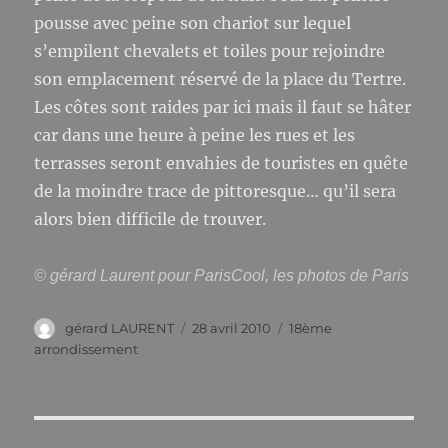
pousse avec peine son chariot sur lequel
s’empilent chevalets et toiles pour rejoindre
son emplacement réservé de la place du Tertre.
Les côtes sont raides par ici mais il faut se hâter
car dans une heure à peine les rues et les
terrasses seront envahies de touristes en quête
de la moindre trace de pittoresque… qu’il sera
alors bien difficile de trouver.
© gérard Laurent pour ParisCool, les photos de Paris
Auteur
Publié
Catégories
gérard LAURENT
28 avril 2010
18ème
le
arrondissement
Navigation