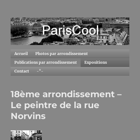
ParisCool
Accueil
Photos par arrondissement
Publications par arrondissement
Expositions
Contact
-°-
18ème arrondissement –
Le peintre de la rue
Norvins