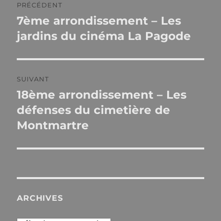
PRÉCÉDENT
de
7ème arrondissement – Les
Publication
précédente :
jardins du cinéma La Pagode
l’article
SUIVANT
18ème arrondissement – Les
Publication
suivante :
défenses du cimetière de
Montmartre
ARCHIVES