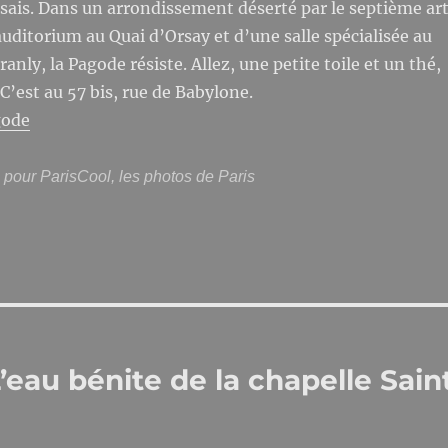
ssais. Dans un arrondissement déserté par le septième art
uditorium au Quai d’Orsay et d’une salle spécialisée au
nly, la Pagode résiste. Allez, une petite toile et un thé,
C’est au 57 bis, rue de Babylone.
gode
 pour ParisCool, les photos de Paris
eau bénite de la chapelle Sain