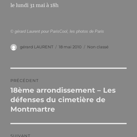
le lundi 31 mai à 18h
© gérard Laurent pour ParisCool, les photos de Paris
Auteur
Publié
Catégories
gérard LAURENT
18 mai 2010
Non classé
le
Navigation
PRÉCÉDENT
de
18ème arrondissement – Les
Publication
précédente :
défenses du cimetière de
l’article
Montmartre
SUIVANT