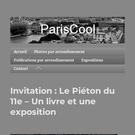
ParisCool
Accueil
Photos par arrondissement
Publications par arrondissement
Expositions
Contact
-°-
Invitation : Le Piéton du
11e – Un livre et une
exposition