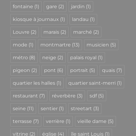
fontaine
(1)
gare
(2)
jardin
(1)
kiosque à journaux
(1)
landau
(1)
Louvre
(2)
marais
(2)
marché
(2)
mode
(1)
montmartre
(13)
musicien
(5)
métro
(8)
neige
(2)
palais royal
(1)
pigeon
(2)
pont
(6)
portrait
(5)
quais
(7)
quartier les halles
(1)
quartier saint-merri
(1)
restaurant
(7)
réverbère
(3)
sdf
(5)
seine
(11)
sentier
(1)
streetart
(3)
terrasse
(7)
verrière
(1)
vieille dame
(5)
vitrine
(2)
église
(4)
île saint Louis
(1)