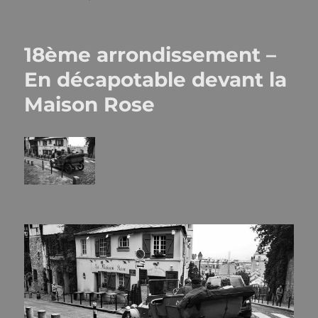
18ème arrondissement –
En décapotable devant la
Maison Rose