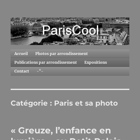
ParisCool
Accueil
Photos par arrondissement
Publications par arrondissement
Expositions
Contact
-°-
Catégorie :
Paris et sa photo
« Greuze, l’enfance en