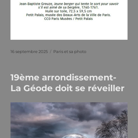
Publié
Catégories
16 septembre 2025
Paris et sa photo
le
19ème arrondissement-
La Géode doit se réveiller