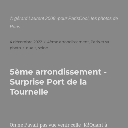
© gérard Laurent 2008 -pour ParisCool, les photos de
Paris
Publié
Catégories
4 décembre 2022
4ème arrondissement
,
Paris et sa
le
Étiquettes
photo
quais
,
seine
5ème arrondissement -
Surprise Port de la
Tournelle
On ne l’avait pas vue venir celle-là!Quant à