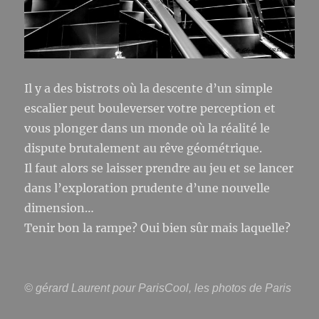
Il y a des bistrots où la descente d’un simple
escalier peut bouleverser votre perception et
vous plonger dans un monde où la réalité le
dispute brutalement au rêve géométrique.
Il faut alors se laisser prendre au jeu et se lancer
dans l’exploration prudente d’une nouvelle
dimension…
Tenir bon la rampe? Oui bien sûr mais laquelle?
© gérard Laurent pour ParisCool, les photos de Paris