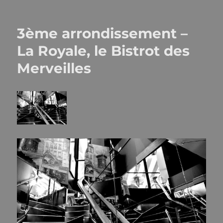
le
3ème arrondissement –
La Royale, le Bistrot des
Merveilles