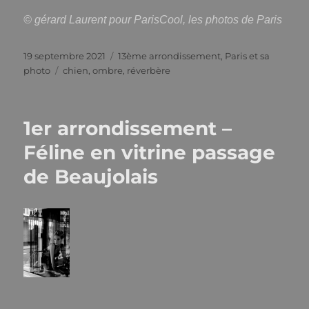
© gérard Laurent pour ParisCool, les photos de Paris
Publié
Catégories
19 septembre 2021
13ème arrondissement
,
Paris et sa
le
Étiquettes
photo
chien
,
ombre
,
réverbère
1er arrondissement –
Féline en vitrine passage
de Beaujolais