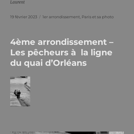
Laurent
Publié
Catégories
19 février 2023
1er arrondissement
,
Paris et sa photo
le
4ème arrondissement –
Les pêcheurs à la ligne
du quai d’Orléans