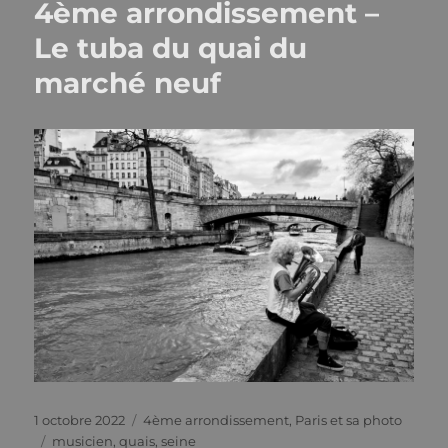
4ème arrondissement –
Le tuba du quai du
marché neuf
Publié
Catégories
1 octobre 2022
4ème arrondissement
,
Paris et sa photo
le
Étiquettes
musicien
,
quais
,
seine