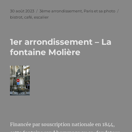
Publié
Catégories
Étiqu
30 août 2023
3ème arrondissement
,
Paris et sa photo
le
bistrot
,
café
,
escalier
1er arrondissement – La
fontaine Molière
Financée par souscription nationale en 1844,