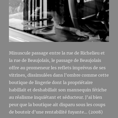
Minuscule passage entre la rue de Richelieu et
la rue de Beaujolais, le passage de Beaujolais
offre au promeneur les reflets imprévus de ses
vitrines, dissimulées dans l’ombre comme cette
boutique de lingerie dont la propriétaire
habillait et deshabillait son mannequin fétiche
au réalisme inquiétant et séducteur. J’ai bien
peur que la boutique ait disparu sous les coups
de boutoir d’une rentabilité fuyante… (2008)