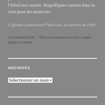
l’hôtel son musée. Magnifiques canons dans la
cour pour les amateurs.
© gérard Laurent pour ParisCool, les photos de Paris
Publié
Catégories
Étique
9 novembre 2020
7ème arrondissement
,
Non classé
le
église
,
invalides
ARCHIVES
Archives