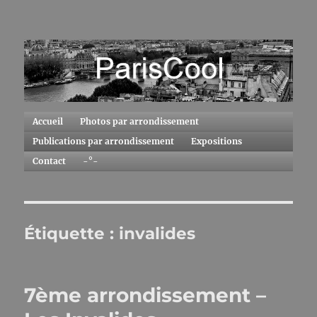
ParisCool
Accueil
Photos par arrondissement
Publications par arrondissement
Expositions
Contact
-°-
Étiquette :
invalides
7ème arrondissement –